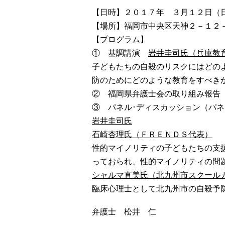
【日時】２０１７年 ３月１２日（
【場所】福岡市中央区天神２－１２
【プログラム】
① 基調講演
岩井圭司氏（兵庫教
子どもたちの自殺のリスクにはどの
防のためにどのような教育をすべき
② 福岡県弁護士会の取り組み報告
③ パネル･ディスカッション（パ
岩井圭司氏
石崎杏理氏（ＦＲＥＮＤＳ代表）
性的マイノリティの子どもたちの支
っておられ、性的マイノリティの問
シャルマ直美氏（北九州市スクール
臨床心理士として北九州市の自殺予
弁護士 松井 仁