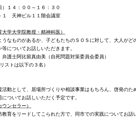
日）１４：００～１６：３０
－１ 天神ビル１１階会議室
育大学大学院教授・精神科医）
ようなものがあるか、子どもたちのＳＯＳに対して、大人がど
か等についてお話しいただきます。
 弁護士阿比留真由美（自死問題対策委員会委員）
ネリストは以下の３名）
援活動として、居場所づくりや相談事業はもちろん、啓発のた
題についてお話しいただく予定です。
カウンセラー）
防教育をリードしてこられた方で、同市での実践についてお話