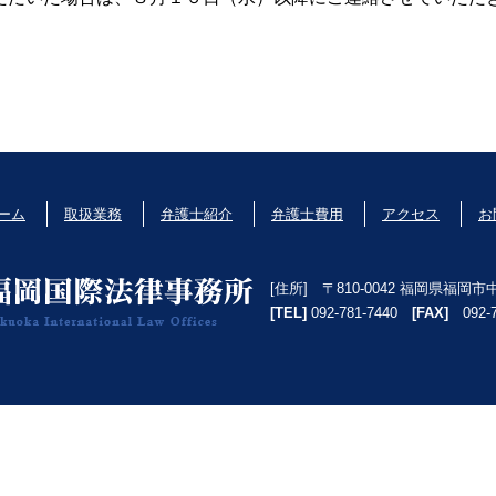
ーム
取扱業務
弁護士紹介
弁護士費用
アクセス
お
[住所] 〒810-0042 福岡県福岡
[TEL]
092-781-7440
[FAX]
092-7