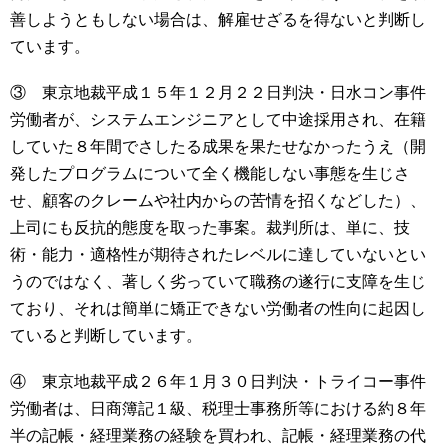
善しようともしない場合は、解雇せざるを得ないと判断し
ています。
③ 東京地裁平成１５年１２月２２日判決・日水コン事件
労働者が、システムエンジニアとして中途採用され、在籍
していた８年間でさしたる成果を果たせなかったうえ（開
発したプログラムについて全く機能しない事態を生じさ
せ、顧客のクレームや社内からの苦情を招くなどした）、
上司にも反抗的態度を取った事案。裁判所は、単に、技
術・能力・適格性が期待されたレベルに達していないとい
うのではなく、著しく劣っていて職務の遂行に支障を生じ
ており、それは簡単に矯正できない労働者の性向に起因し
ていると判断しています。
④ 東京地裁平成２６年１月３０日判決・トライコー事件
労働者は、日商簿記１級、税理士事務所等における約８年
半の記帳・経理業務の経験を買われ、記帳・経理業務の代