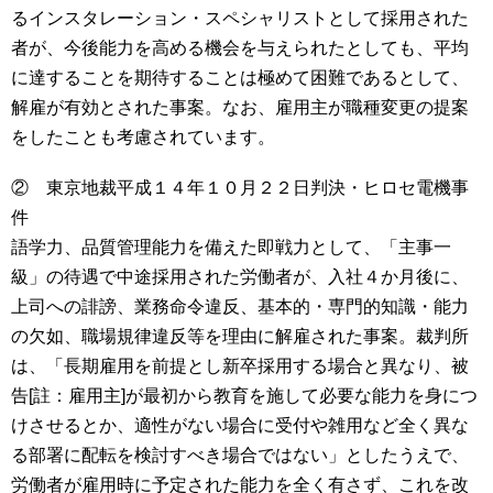
るインスタレーション・スペシャリストとして採用された
者が、今後能力を高める機会を与えられたとしても、平均
に達することを期待することは極めて困難であるとして、
解雇が有効とされた事案。なお、雇用主が職種変更の提案
をしたことも考慮されています。
② 東京地裁平成１４年１０月２２日判決・ヒロセ電機事
件
語学力、品質管理能力を備えた即戦力として、「主事一
級」の待遇で中途採用された労働者が、入社４か月後に、
上司への誹謗、業務命令違反、基本的・専門的知識・能力
の欠如、職場規律違反等を理由に解雇された事案。裁判所
は、「長期雇用を前提とし新卒採用する場合と異なり、被
告[註：雇用主]が最初から教育を施して必要な能力を身につ
けさせるとか、適性がない場合に受付や雑用など全く異な
る部署に配転を検討すべき場合ではない」としたうえで、
労働者が雇用時に予定された能力を全く有さず、これを改