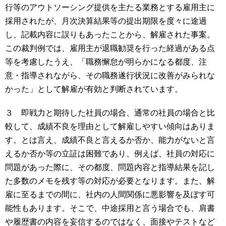
行等のアウトソーシング提供を主たる業務とする雇用主に
採用されたが、月次決算結果等の提出期限を度々に途過
し、記載内容に誤りもあったことから、解雇された事案。
この裁判例では、雇用主が退職勧奨を行った経過がある点
等を考慮したうえ、「職務懈怠が明らかになる都度、注
意・指導されながら、その職務遂行状況に改善がみられな
かった」として解雇が有効と判断されています。
３ 即戦力と期待した社員の場合、通常の社員の場合と比
較して、成績不良を理由として解雇しやすい傾向はありま
す。とは言え、成績不良と言えるか否か、能力がないと言
えるか否か等の立証は困難であり、例えば、社員の対応に
問題があった際に、その都度、問題内容と指導結果を記し
た多数のメモを残す等の対応が必要となります。また、解
雇に至るまでの間に、社内の人間関係に悪影響を及ぼす可
能性もあります。そこで、中途採用と言う場合でも、肩書
や履歴書の内容を妄信するのではなく、面接やテストなど