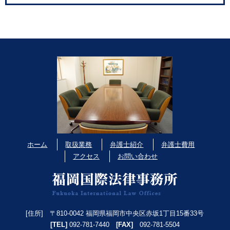
「来たれ、リーガル女子！～女性弁護士・裁判官・検察官
に会ってみよう！～」に参加（2018年11月3日）
2018年9月7日
九州大学法科大学院『六本松法学継続教育オフィス』開設
記念セミナーのご案内 （2018年9月13日）
2018年9月7日
住野武史弁護士 移籍のお知らせ
ホーム
取扱業務
弁護士紹介
弁護士費用
2018年8月24日
アクセス
お問い合わせ
法律相談Q＆A(11) 解雇④―業務上負傷した従業員の解雇
（人事・労務）
2018年8月10日
[住所] 〒810-0042 福岡県福岡市中央区赤坂1丁目15番33号
[TEL]
092-781-7440
[FAX]
092-781-5504
夏季休業のご案内