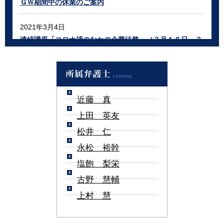
ＧＷ期間中の休業のご案内
2021年3月4日
連続講座「コロナ禍のなかの企業法務」（３月１６日、３
月１９日）のご案内
2021年3月4日
自殺予防シンポジウム「未来を生き抜く力を見つけたい」
近藤 真
上田 英友
（３月１３日）のご案内
松井 仁
2021年1月13日
永松 裕幹
電気設備工事による電話およびFAX不通のお知らせ
塩飽 梨栄
2020年12月28日
古野 慧輔
年末年始休業のご案内
上村 慧
2020年12月7日