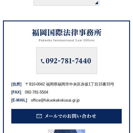
年末年始休業のご案内
2019年12月10日
福岡県弁護士会市民フォーラム「安心の設計～弁護士と考
える人生のエンディング」に参加（2019年11月23日）
2019年11月7日
臨時休業のご案内
2019年11月7日
「来たれ、リーガル女子！～女性弁護士・裁判官・検察官
[住所]
〒810-0042 福岡県福岡市中央区赤坂1丁目15番33号
[FAX]
092-781-5504
に会ってみよう！～」に参加（2019年11月3日）
[E-MAIL]
office@fukuokakokusai.gr.jp
2019年8月5日
夏季休業のご案内
2019年7月3日