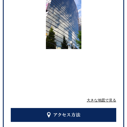
大村入国管理センターでのナイジェリア人の死亡事故につ
いての声明
2019年4月25日
ＧＷ期間中の休業のご案内
2019年4月25日
福岡県弁護士会会長退任のご報告
2018年12月27日
年末年始休業のご案内
2018年12月27日
大きな地図で見る
日本弁護士連合会発展型研修に講師として登壇（2018年
12月4日）
2018年12月27日